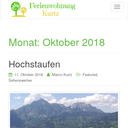
T
o
g
g
l
e
Monat:
Oktober 2018
n
a
v
i
Hochstaufen
g
a
,
11. Oktober 2018
Marco Kurtz
Featured
t
Sehenswertes
i
o
n