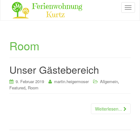
T
o
g
g
l
e
Room
n
a
v
i
Unser Gästebereich
g
a
,
9. Februar 2019
martin.heigermoser
Allgemein
t
,
Featured
Room
i
o
n
Weiterlesen...